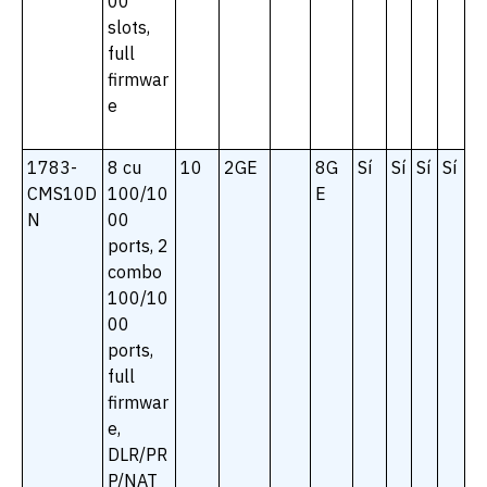
00
slots,
full
firmwar
e
1783-
8 cu
10
2GE
8G
Sí
Sí
Sí
Sí
CMS10D
100/10
E
N
00
ports, 2
combo
100/10
00
ports,
full
firmwar
e,
DLR/PR
P/NAT