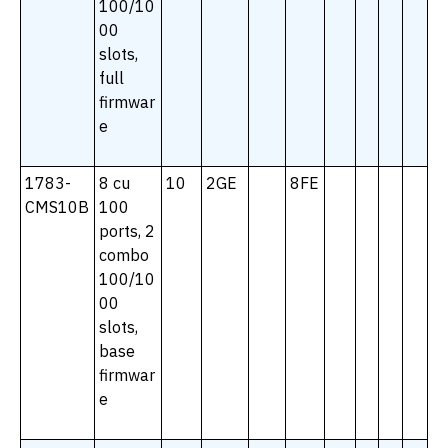
100/10
00
slots,
full
firmwar
e
1783-
8 cu
10
2GE
8FE
CMS10B
100
ports, 2
combo
100/10
00
slots,
base
firmwar
e