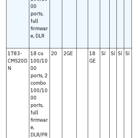
00
ports,
full
firmwar
e, DLR
1783-
18 cu
20
2GE
18
Sí
Sí
Sí
Sí
CMS20D
100/10
GE
N
00
ports, 2
combo
100/10
00
ports,
full
firmwar
e,
DLR/PR