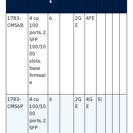
s
1783-
4 cu
6
2G
4FE
CMS6B
100
E
ports, 2
SFP
100/10
00
slots,
base
firmwar
e
1783-
4 cu
6
2G
4G
Sí
CMS6P
100/10
E
E
00
ports, 2
SFP