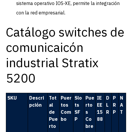
sistema operativo IOS-XE, permite la integración
con la red empresarial.
Catálogo switches de
comunicaicón
industrial Stratix
5200
SKU
Descri
Tot
Puer
Slo
Pue
IE
D
P
N
pción
al
tos
ts
rto
EE
L
R
A
de
Com
SF
s
15
R
P
T
Pue
bo
P
Co
88
rto
bre