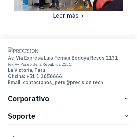
Leer más >
Av. Vía Expresa Luis Fernán Bedoya Reyes 2131
(ex Av. Paseo de la República 2131),
La Victoria, Perú
Oficina: +51 1 2656666
Email: contactanos_peru@precision.tech
Corporativo
Sostenibilidad
Soporte
Certificaciones
Políticas
Sobre nosotros