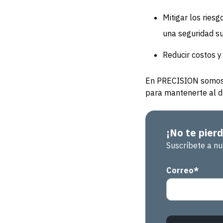
Mitigar los riesg
una seguridad su
Reducir costos y 
En PRECISION somos E
para mantenerte al dí
¡No te pier
Suscríbete a nu
Correo
*