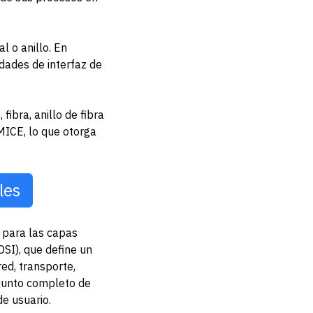
l o anillo. En
dades de interfaz de
fibra, anillo de fibra
 MICE, lo que otorga
les
, para las capas
OSI), que define un
ed, transporte,
njunto completo de
de usuario.