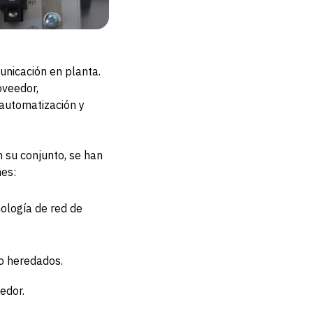
unicación en planta.
oveedor,
automatización y
n su conjunto, se han
nes:
ología de red de
po heredados.
edor.