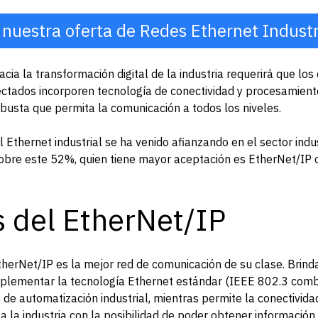
 nuestra oferta de Redes Ethernet Industr
ia la transformación digital de la industria requerirá que los 
tados incorporen tecnología de conectividad y procesamient
obusta que permita la comunicación a todos los niveles.
l Ethernet industrial se ha venido afianzando en el sector ind
obre este 52%, quien tiene mayor aceptación es EtherNet/IP
s del EtherNet/IP
EtherNet/IP es la mejor red de comunicación de su clase. Brinda
plementar la tecnología Ethernet estándar (IEEE 802.3 com
s de automatización industrial, mientras permite la conectivid
a la industria con la posibilidad de poder obtener informació