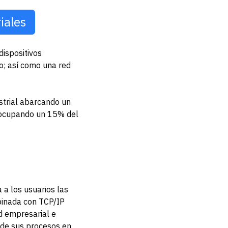
iales
dispositivos
o; así como una red
ustrial abarcando un
 ocupando un 15% del
 a los usuarios las
binada con TCP/IP
ad empresarial e
n de sus procesos en