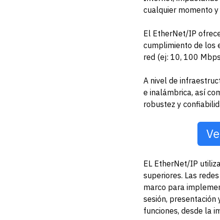
cualquier momento y 
El EtherNet/IP ofrece 
cumplimiento de los e
red (ej: 10, 100 Mbps
A nivel de infraestruc
e inalámbrica, así com
robustez y confiabili
Ve
EL EtherNet/IP utiliz
superiores. Las redes
marco para implementa
sesión, presentación 
funciones, desde la i