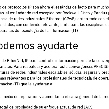
to de protocolos IP son ahora el estándar de facto para mucho
s, el estándar de red escogido por Rockwell, Cisco y Panduit 
ncia de redes industriales Ethernet (CPwE), obteniendo con el
lidados, con contenido relevante, tanto para las disciplinas d
ara las de tecnología de la información (IT).
odemos ayudarte
l de EtherNet/IP para control e información permite la conve
sariales. Para respaldar y acelerar esta convergencia, PRECI
uras de redes industriales escalables, sólidas, seguras y pre
mas relevantes para los profesionales de tecnología de opera
rmación (IT) que le ayudarán a:
o medio de reparación y aumentar la eficacia general de la red
 total de propiedad de su enfoque actual de red IACS.