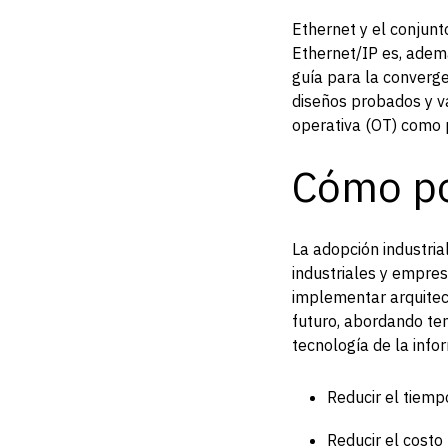
Ethernet y el conjun
Ethernet/IP es, ademá
guía para la converge
diseños probados y va
operativa (OT) como p
Cómo p
La adopción industria
industriales y empre
implementar arquitect
futuro, abordando te
tecnología de la info
Reducir el tiemp
Reducir el costo