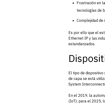
Frustración en l
tecnologías de 
Complejidad de i
Es por ello que el e
Ethernet IP y las ind
estandarizados.
Disposit
El tipo de dispositiv
de capa se está utili
System Interconnectio
En el 2019, la automa
(IoT); para el 2025, l