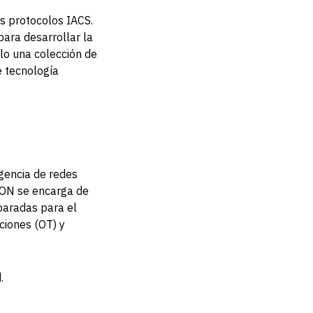
s protocolos IACS.
para desarrollar la
lo una colección de
e tecnología
rgencia de redes
SION se encarga de
paradas para el
ciones (OT) y
.