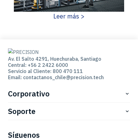
Leer más >
Av. El Salto 4291, Huechuraba, Santiago
Central: +56 2 2422 6000
Servicio al Cliente: 800 470 111
Email: contactanos_chile@precision.tech
Corporativo
Sostenibilidad
Soporte
Certificaciones
Devoluciones
Sobre nosotros
Síguenos
Políticas
Trabaja con nosotros